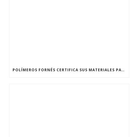
POLÍMEROS FORNÉS CERTIFICA SUS MATERIALES PARA SU USO EN DEPÓSITOS Y CONTENEDORES DE AGUA POTABLE